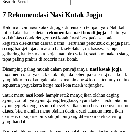
Search
7 Rekomendasi Nasi Kotak Jogja
Kalo mau cari nasi kotak di jogja dimana sih tempatnya ? Nah kali
ini bakalan bahas detail
rekomendasi nasi box di jogja
. Tentunya
sudah biasa donk denger nasi kotak / nasi box pada saat ada
kegiatan disekitaran daerah kamu . Terutama penduduk di jogja pasti
sering banget ngadain acara baik sekolahan, mahasiswa sampe
gathering kantoran dan perjalanan biro wisata, saat jam makan siang
tepat paling praktis di sodorin nasi kotak.
Disamping paling mudah dalam penyajiannya,
nasi kotak jogja
juga menu rasanya enak enak loh, ada beberapa catering nasi kotak
yang bikin masakan gak kalah sama bintang 4 loh … tentunya untuk
seputaran yogyakarta harga nasi kota masih terjangkau
untuk menu nasi kotak hampir rata2 menyajikan olahan daging
ayam, contohnya ayam goreng lengkuas, ayam bakar madu, ataupun
ayam geprek dengan sambal level 3. Jika kamu bosan dengan menu
diatas, bisa memilih menu olahan daging sapi ataupun menu ikan
dan lele, cukup menarik sih pilihan yang diberikan oleh catering
yang handal.
Daripada bingung memilih menu, cobalah meminta tester makanan