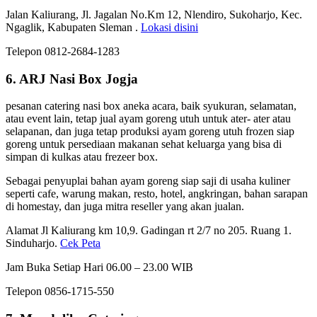
Jalan Kaliurang, Jl. Jagalan No.Km 12, Nlendiro, Sukoharjo, Kec.
Ngaglik, Kabupaten Sleman .
Lokasi disini
Telepon 0812-2684-1283
6. ARJ Nasi Box Jogja
pesanan catering nasi box aneka acara, baik syukuran, selamatan,
atau event lain, tetap jual ayam goreng utuh untuk ater- ater atau
selapanan, dan juga tetap produksi ayam goreng utuh frozen siap
goreng untuk persediaan makanan sehat keluarga yang bisa di
simpan di kulkas atau frezeer box.
Sebagai penyuplai bahan ayam goreng siap saji di usaha kuliner
seperti cafe, warung makan, resto, hotel, angkringan, bahan sarapan
di homestay, dan juga mitra reseller yang akan jualan.
Alamat Jl Kaliurang km 10,9. Gadingan rt 2/7 no 205. Ruang 1.
Sinduharjo.
Cek Peta
Jam Buka Setiap Hari 06.00 – 23.00 WIB
Telepon 0856-1715-550